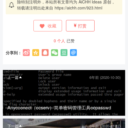
除特别注明外，本站所有文章均为
AiCHH Ideas
原创，
20
50
自定义
元
元
转载请注明出处来自
https://aichh.com/923.html
收藏
打赏
0
个人
已赞
分享到：
上一篇
6年前 (2020-10-30)
立刻支付
Anycoonect（ocserv）简单密码管理工具ocpasswd
下一篇
6年前 (2020-11-12)