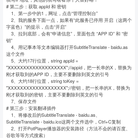
# 第二步：获取 appId 和 密钥
1、第一步中的1，网址，点击“管理控制台”
2、我的服务下面一点，如果有“此服务已停用 开启（这两个
字蓝色）”的提示，点击“开启”
3、拉到底部，会有“申请信息”，里面包含 “APP ID” 和 “密
钥”
4、用记事本等文本编辑器打开SubtitleTranslate - baidu.as
这个文件
5、大约17行位置，string appId =
"XXXXXXXXXXXXXXXXXXX";//appid，把一长串的X，替换为
刚才获取到的APP ID，主要不要删除到英文的引号
6、大约18行位置，string toKey =
"XXXXXXXXXXXXXXXXXXX";//密钥，把一长串的X，替换为
刚才获取到的密钥，主要不要删除到英文的引号
7、保存文件
# 第三步：安装翻译插件
1、将修改后的SubtitleTranslate - baidu.as、
SubtitleTranslate - baidu.ico这两个文件选中，Ctrl+C复制
2、打开PotPlayer播放器的安装路径（方法不会的请百度、
谷歌等等方式搜索）