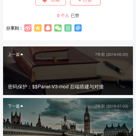
0
个人
已赞
给admin打赏
分享到：
2
5
10
元
元
元
上一篇
7年前 (2019-05-20)
20
50
自定义
元
元
密码保护：$$Panel-V3-mod 后端搭建与对接
下一篇
7年前 (2019-07-03)