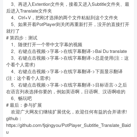
3、再进入Extention文件夹，接着又进入Subtitle文件夹、最
后进入Translate文件夹
4、Ctrl+V，把刚才选择的两个文件粘贴到这个文件夹
5、如果开着PotPlayer则关闭再重新打开，没开的直接打开
就行了
# 第四步：测试
1、随便打开一个带中文字幕的视频
2、右键点击视频->字幕->在线字幕翻译->Bai Du translate
3、右键点击视频->字幕->在线字幕翻译->总是使用(注：这
个看个人需求)
4、右键点击视频->字幕->在线字幕翻译->下面显示翻译
(注：这个看个人需求)
5、右键点击视频->字幕->在线字幕翻译->目标语言->之后
在语言列表选择你要的，例如英语啊，日语啊、汉语啊啥的
6、畅玩吧
# 最后：参与扩展
欢迎广大网友们继续扩展优化，欢迎任何有益的合并请求!
github：
https://github.com/fjqingyou/PotPlayer_Subtitle_Translate_Baid
u