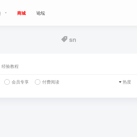
类
商城
论坛
sn
经验教程
会员专享
付费阅读
热度