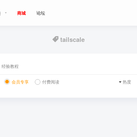
类
商城
论坛
tailscale
经验教程
会员专享
付费阅读
热度